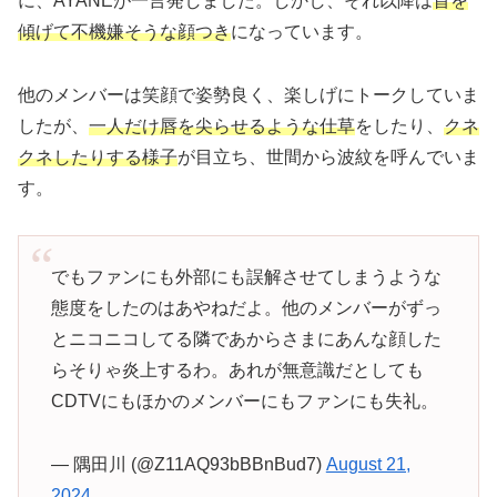
に、AYANEが一言発しました。しかし、それ以降は
首を
傾げて不機嫌そうな顔つき
になっています。
他のメンバーは笑顔で姿勢良く、楽しげにトークしていま
したが、
一人だけ唇を尖らせるような仕草
をしたり、
クネ
クネしたりする様子
が目立ち、世間から波紋を呼んでいま
す。
でもファンにも外部にも誤解させてしまうような
態度をしたのはあやねだよ。他のメンバーがずっ
とニコニコしてる隣であからさまにあんな顔した
らそりゃ炎上するわ。あれが無意識だとしても
CDTVにもほかのメンバーにもファンにも失礼。
— 隅田川 (@Z11AQ93bBBnBud7)
August 21,
2024